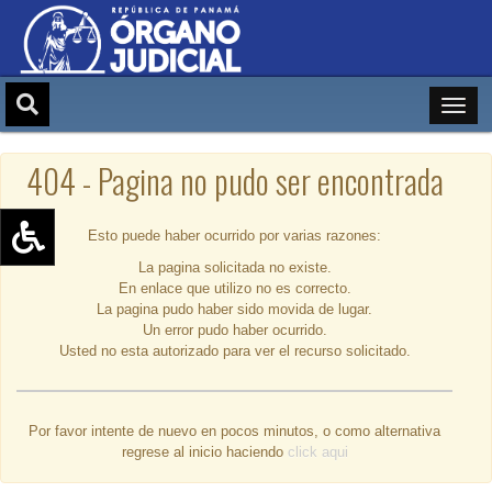
404 - Pagina no pudo ser encontrada
Esto puede haber ocurrido por varias razones:
La pagina solicitada no existe.
Aumentar texto (+)
En enlace que utilizo no es correcto.
Reducir texto (-)
La pagina pudo haber sido movida de lugar.
Un error pudo haber ocurrido.
Restablecer texto
Usted no esta autorizado para ver el recurso solicitado.
Escala de Brillo
Escala de grises
Por favor intente de nuevo en pocos minutos, o como alternativa
regrese al inicio haciendo
click aqui