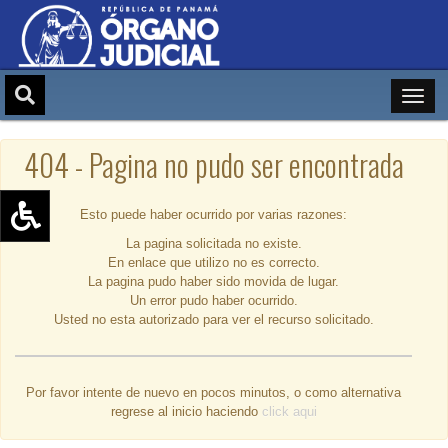
404 - Pagina no pudo ser encontrada
Esto puede haber ocurrido por varias razones:
La pagina solicitada no existe.
Aumentar texto (+)
En enlace que utilizo no es correcto.
Reducir texto (-)
La pagina pudo haber sido movida de lugar.
Un error pudo haber ocurrido.
Restablecer texto
Usted no esta autorizado para ver el recurso solicitado.
Escala de Brillo
Escala de grises
Por favor intente de nuevo en pocos minutos, o como alternativa
regrese al inicio haciendo
click aqui