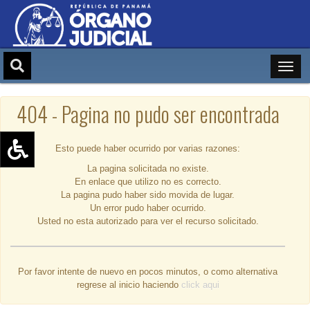
404 - Pagina no pudo ser encontrada
Esto puede haber ocurrido por varias razones:
La pagina solicitada no existe.
Aumentar texto (+)
En enlace que utilizo no es correcto.
Reducir texto (-)
La pagina pudo haber sido movida de lugar.
Un error pudo haber ocurrido.
Restablecer texto
Usted no esta autorizado para ver el recurso solicitado.
Escala de Brillo
Escala de grises
Por favor intente de nuevo en pocos minutos, o como alternativa
regrese al inicio haciendo
click aqui