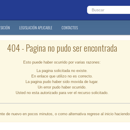
SICIÓN
LEGISLACIÓN APLICABLE
CONTACTOS
404 - Pagina no pudo ser encontrada
Esto puede haber ocurrido por varias razones:
La pagina solicitada no existe.
En enlace que utilizo no es correcto.
La pagina pudo haber sido movida de lugar.
Un error pudo haber ocurrido.
Usted no esta autorizado para ver el recurso solicitado.
ente de nuevo en pocos minutos, o como alternativa regrese al inicio haciend