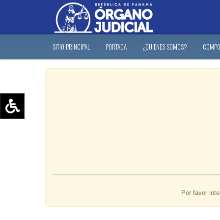
SITIO PRINCIPAL
PORTADA
¿QUIENES SOMOS?
COMPO
Aumentar texto (+)
Reducir texto (-)
Restablecer texto
Escala de Brillo
Escala de grises
Por favor int