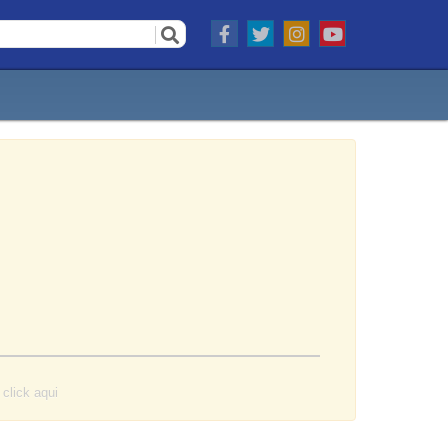
o
click aqui