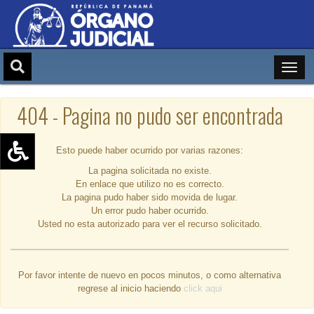
404 - Pagina no pudo ser encontrada
Esto puede haber ocurrido por varias razones:
La pagina solicitada no existe.
Aumentar texto (+)
En enlace que utilizo no es correcto.
Reducir texto (-)
La pagina pudo haber sido movida de lugar.
Un error pudo haber ocurrido.
Restablecer texto
Usted no esta autorizado para ver el recurso solicitado.
Escala de Brillo
Escala de grises
Por favor intente de nuevo en pocos minutos, o como alternativa
regrese al inicio haciendo
click aqui