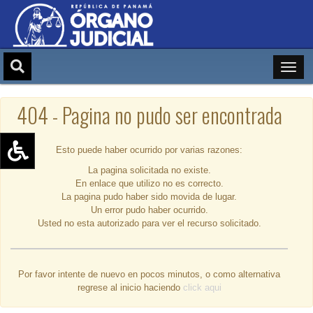
404 - Pagina no pudo ser encontrada
Esto puede haber ocurrido por varias razones:
La pagina solicitada no existe.
Aumentar texto (+)
En enlace que utilizo no es correcto.
Reducir texto (-)
La pagina pudo haber sido movida de lugar.
Un error pudo haber ocurrido.
Restablecer texto
Usted no esta autorizado para ver el recurso solicitado.
Escala de Brillo
Escala de grises
Por favor intente de nuevo en pocos minutos, o como alternativa
regrese al inicio haciendo
click aqui