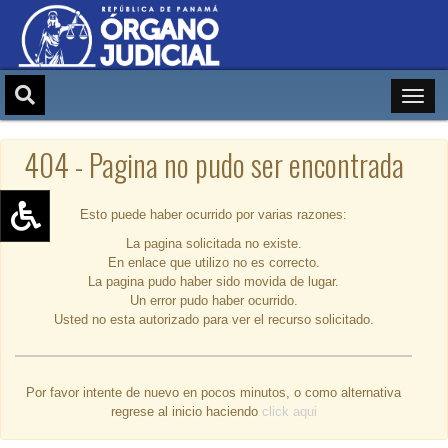
404 - Pagina no pudo ser encontrada
Esto puede haber ocurrido por varias razones:
La pagina solicitada no existe.
Aumentar texto (+)
En enlace que utilizo no es correcto.
Reducir texto (-)
La pagina pudo haber sido movida de lugar.
Un error pudo haber ocurrido.
Restablecer texto
Usted no esta autorizado para ver el recurso solicitado.
Escala de Brillo
Escala de grises
Por favor intente de nuevo en pocos minutos, o como alternativa
regrese al inicio haciendo
click aqui