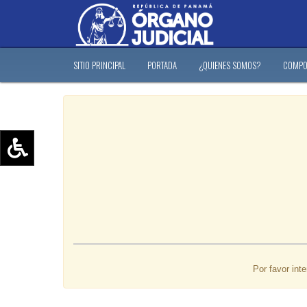
SITIO PRINCIPAL
PORTADA
¿QUIENES SOMOS?
COMPO
Aumentar texto (+)
Reducir texto (-)
Restablecer texto
Escala de Brillo
Escala de grises
Por favor int