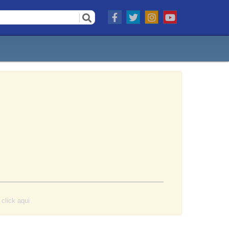
o
click aqui