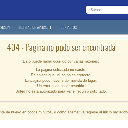
SICIÓN
LEGISLACIÓN APLICABLE
CONTACTOS
404 - Pagina no pudo ser encontrada
Esto puede haber ocurrido por varias razones:
La pagina solicitada no existe.
En enlace que utilizo no es correcto.
La pagina pudo haber sido movida de lugar.
Un error pudo haber ocurrido.
Usted no esta autorizado para ver el recurso solicitado.
ente de nuevo en pocos minutos, o como alternativa regrese al inicio haciend