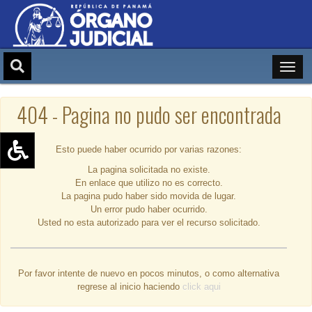
404 - Pagina no pudo ser encontrada
Esto puede haber ocurrido por varias razones:
La pagina solicitada no existe.
Aumentar texto (+)
En enlace que utilizo no es correcto.
Reducir texto (-)
La pagina pudo haber sido movida de lugar.
Un error pudo haber ocurrido.
Restablecer texto
Usted no esta autorizado para ver el recurso solicitado.
Escala de Brillo
Escala de grises
Por favor intente de nuevo en pocos minutos, o como alternativa
regrese al inicio haciendo
click aqui