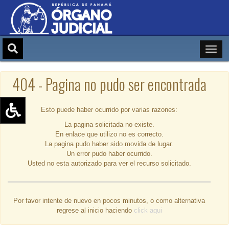
404 - Pagina no pudo ser encontrada
Esto puede haber ocurrido por varias razones:
La pagina solicitada no existe.
Aumentar texto (+)
En enlace que utilizo no es correcto.
Reducir texto (-)
La pagina pudo haber sido movida de lugar.
Un error pudo haber ocurrido.
Restablecer texto
Usted no esta autorizado para ver el recurso solicitado.
Escala de Brillo
Escala de grises
Por favor intente de nuevo en pocos minutos, o como alternativa
regrese al inicio haciendo
click aqui