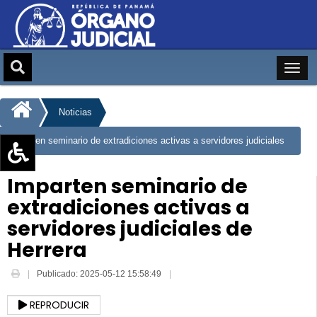
Noticias
Imparten seminario de extradiciones activas a servidores judiciales
de Herrera
Aumentar texto (+)
Imparten seminario de
Reducir texto (-)
extradiciones activas a
Restablecer texto
servidores judiciales de
Escala de Brillo
Herrera
Escala de grises
Publicado: 2025-05-12 15:58:49
REPRODUCIR