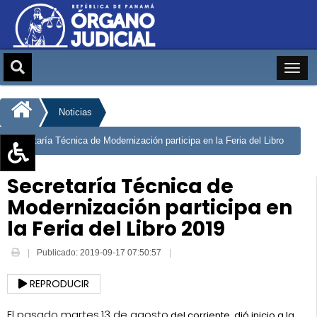
Noticias
Secretaría Técnica de Modernización participa en la Feria del Libro
2019
Aumentar texto (+)
Secretaría Técnica de
Reducir texto (-)
Modernización participa en
Restablecer texto
la Feria del Libro 2019
Escala de Brillo
Publicado: 2019-09-17 07:50:57
Escala de grises
REPRODUCIR
El pasado martes
13 de agosto
del corriente, dió inicio a la