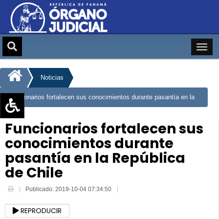
Noticias
Funcionarios fortalecen sus conocimientos durante pasantía en la
República de Chile
Aumentar texto (+)
Funcionarios fortalecen sus
Reducir texto (-)
conocimientos durante
Restablecer texto
pasantía en la República
Escala de Brillo
de Chile
Escala de grises
Publicado: 2019-10-04 07:34:50
REPRODUCIR