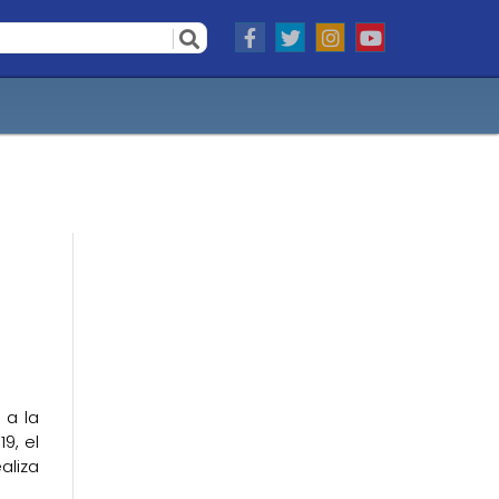
 a la
9, el
aliza