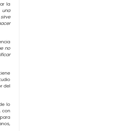
ar la
s una
 sirve
hacer
encia
ue no
ficar
tiene
tudio
r del
de lo
, con
 para
anos,