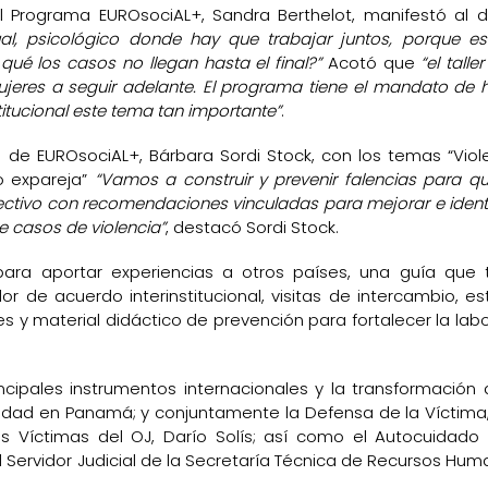
l Programa EUROsociAL+, Sandra Berthelot, manifestó al d
ual, psicológico donde hay que trabajar juntos, porque e
ué los casos no llegan hasta el final?”
Acotó que
“el taller
mujeres a seguir adelante. El programa tiene el mandato de 
titucional este tema tan importante”
.
rta de EUROsociAL+, Bárbara Sordi Stock, con los temas “Viol
 o expareja”
“Vamos a construir y prevenir falencias para q
lectivo con recomendaciones vinculadas para mejorar e identi
de casos de violencia”
, destacó Sordi Stock.
ara aportar experiencias a otros países, una guía que 
de acuerdo interinstitucional, visitas de intercambio, es
s y material didáctico de prevención para fortalecer la labo
ncipales instrumentos internacionales y la transformación 
alidad en Panamá; y conjuntamente la Defensa de la Víctima
s Víctimas del OJ, Darío Solís; así como el Autocuidado
l Servidor Judicial de la Secretaría Técnica de Recursos Hum