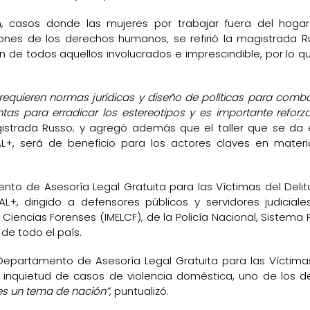
, casos donde las mujeres por trabajar fuera del hoga
iones de los derechos humanos, se refirió la magistrada R
ón de todos aquellos involucrados e imprescindible, por lo q
requieren normas jurídicas y diseño de políticas para combat
tas para erradicar los estereotipos y es importante reforza
istrada Russo; y agregó además que el taller que se da 
L+, será de beneficio para los actores claves en mater
nto de Asesoría Legal Gratuita para las Víctimas del Delit
+, dirigido a defensores públicos y servidores judiciale
 y Ciencias Forenses (IMELCF), de la Policía Nacional, Sistema 
de todo el país.
Departamento de Asesoría Legal Gratuita para las Víctima
a inquietud de casos de violencia doméstica, uno de los de
 es un tema de nación”
, puntualizó.