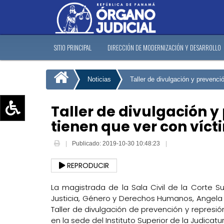
SITIO PRINCIPAL
DIRECCIÓN DE MODERNIZACIÓN Y DESARROLLO
Noticias
Taller de divulgación y prevenci
Taller de divulgación y
tienen que ver con víc
Aumentar texto (+)
Reducir texto (-)
Publicado: 2019-10-30 10:48:23
Restablecer texto
REPRODUCIR
Escala de Brillo
Escala de grises
La magistrada de la Sala Civil de la Corte S
Justicia, Género y Derechos Humanos, Angela 
Taller de divulgación de prevención y represión
en la sede del Instituto Superior de la Judicat