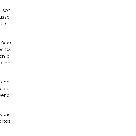
r son
usso,
ue se
ir la
r los
en el
ia de
o del
s del
Penal
s del
litos