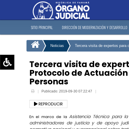
SITIO PRINCIPAL
DIRECCIÓN DE MODERNIZACIÓN Y DESARROLLO
Noticias
Tercera visita de expertos para 
Tercera visita de exper
Protocolo de Actuación 
Aumentar texto (+)
Personas
Reducir texto (-)
Restablecer texto
Publicado: 2019-09-30 07:22:47
Escala de Brillo
REPRODUCIR
Escala de grises
Asistencia Técnica para la
En el marco de la
administradores de justicia y de apoyo judic