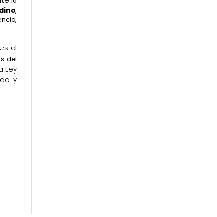
nte
la
dino
,
encia,
es al
s del
a Ley
ado y