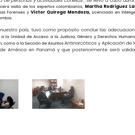
ta de personas y actividades conexas”,
se llevó a cabo dura
Martha Rodríguez La
cera visita de los expertos colombianos,
Víctor Quiroga Mendoza,
ias Forenses y
Licenciado en Intelig
lombia.
 nuestro país, tuvo como propósito concluir las adecuacion
 a la Unidad de Acceso a la Justicia, Género y Derechos Humano
Antinarcóticos y Aplicación de l
ón, como a la Sección de Asuntos
s de América en Panamá y que posteriormente será valid