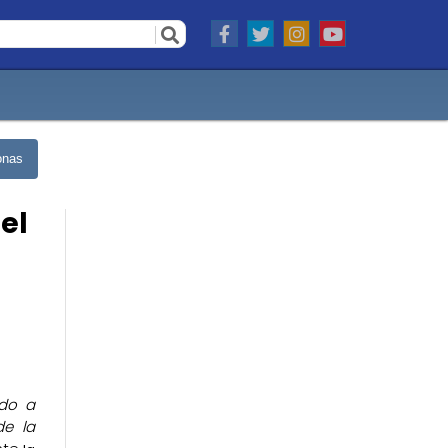
onas
el
ido a
de la