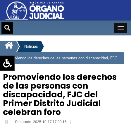
Noticias
Promoviendo los derechos de las personas con discapacidad, FJC
del Primer Distrito Judicial celebran foro
Aumentar texto (+)
Promoviendo los derechos
Reducir texto (-)
de las personas con
Restablecer texto
discapacidad, FJC del
Escala de Brillo
Primer Distrito Judicial
Escala de grises
celebran foro
Publicado: 2025-10-17 17:09:16