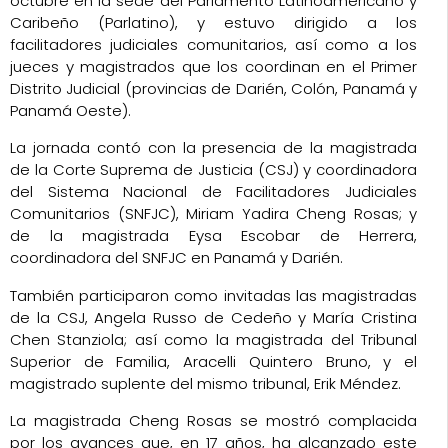
octubre en la sede del
Parlamento Latinoamericano y
Caribeño (Parlatino)
, y estuvo dirigido a los
facilitadores judiciales comunitarios, así como a los
jueces y magistrados que los coordinan en el
Primer
Distrito Judicial
(provincias de Darién, Colón, Panamá y
Panamá Oeste).
La jornada contó con la presencia de la magistrada
de la Corte Suprema de Justicia (CSJ) y coordinadora
del
Sistema Nacional de Facilitadores Judiciales
Comunitarios (SNFJC)
,
Miriam Yadira Cheng Rosas
; y
de la magistrada
Eysa Escobar de Herrera
,
coordinadora del SNFJC en Panamá y Darién.
También participaron como invitadas las magistradas
de la CSJ,
Angela Russo de Cedeño
y
María Cristina
Chen Stanziola
; así como la magistrada del Tribunal
Superior de Familia,
Aracelli Quintero Bruno
, y el
magistrado suplente del mismo tribunal,
Erik Méndez
.
La magistrada Cheng Rosas se mostró complacida
por los avances que, en 17 años, ha alcanzado este