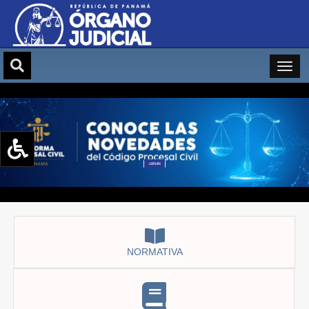
LEER MÁS
Aumentar texto (+)
Reducir texto (-)
Restablecer texto
Escala de Brillo
Escala de grises
NORMATIVA