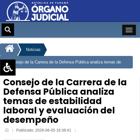
Noticias
Consejo de la Carrera de la Defensa Pública analiza temas de
estabilidad laboral y evaluación del desempeño
Aumentar texto (+)
Consejo de la Carrera de la
Reducir texto (-)
Defensa Pública analiza
Restablecer texto
temas de estabilidad
Escala de Brillo
laboral y evaluación del
Escala de grises
desempeño
Publicado: 2026-06-05 16:38:41