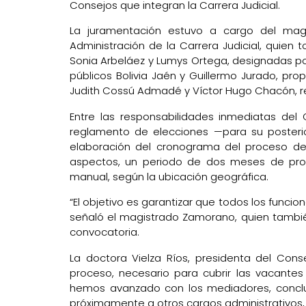
Consejos que integran la Carrera Judicial.
La juramentación estuvo a cargo del mag
Administración de la Carrera Judicial, quien
Sonia Arbeláez y Lumys Ortega, designadas por
públicos Bolivia Jaén y Guillermo Jurado, pro
Judith Cossú Admadé y Víctor Hugo Chacón, re
Entre las responsabilidades inmediatas del
reglamento de elecciones —para su posterio
elaboración del cronograma del proceso de 
aspectos, un periodo de dos meses de prose
manual, según la ubicación geográfica.
“El objetivo es garantizar que todos los funcio
señaló el magistrado Zamorano, quien tambié
convocatoria.
La doctora Vielza Ríos, presidenta del Conse
proceso, necesario para cubrir las vacantes
hemos avanzado con los mediadores, concl
próximamente a otros cargos administrativos, 