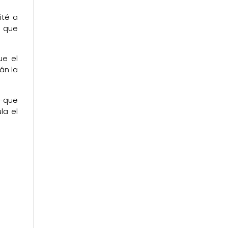
ité a
n que
ue el
án la
 —que
la el