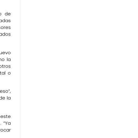
jo de
iadas
sores
rados
nuevo
mo la
otros
tal o
eso”,
de la
 este
. “Ya
vocar