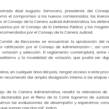
istrado Abel Augusto Zamorano, presidente del Conse
 tomó el compromiso a los nuevos comisionados: las licenc
 el Consejo de la Carrera Judicial Administrativa; los defen
puestos por el Consejo de la Defensa Pública; y los magist
comendados por el Consejo de la Carrera Judicial.
 Comité de Elecciones se encuentran la aprobación del 
r ratificación por el Consejo de Administración—, así co
votación y selección. El reglamento contemplará, entre 
litismo y la modalidad de votación, que podrá ser digi
narios, en cualquier área del país, tengan acceso a este proc
n recomendó dar amplia divulgación interna a las etapas 
jo de la Carrera Administrativa, resaltó la relevancia de
 declaradas por el Pleno de la Corte Suprema de Justicia
uimos las evaluaciones de desempeño y esperamos con
que suman casi dos mil”, indicó.