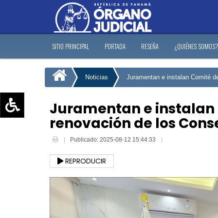
SITIO PRINCIPAL
PORTADA
RESEÑA
¿QUIÉNES SOMOS
Noticias
Juramentan e instalan Comité de
Juramentan e instalan 
renovación de los Conse
Aumentar texto (+)
Reducir texto (-)
Publicado: 2025-08-12 15:44:33
Restablecer texto
REPRODUCIR
Escala de Brillo
Escala de grises