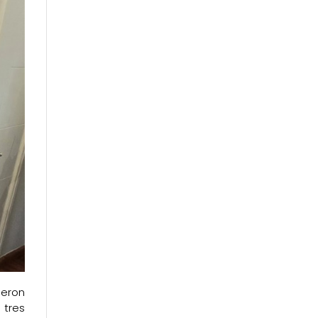
ueron
 tres