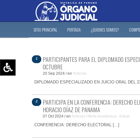
SITIO PRINCIPAL
PORTADA
¿QUIENES SOMOS?
COMPO
PARTICIPANTES PARA EL DIPLOMADO ESPECIA
1
OCTUBRE
20 Sep 2024
/
en
Noticias
Aumentar texto (+)
DIPLOMADO ESPECIALIZADO EN JUICIO ORAL DEL 23
Reducir texto (-)
Restablecer texto
PARTICIPA EN LA CONFERENCIA: DERECHO EL
2
Escala de Brillo
HORACIO DÍAZ DE PANAMA
Escala de grises
07 Oct 2024
/
en
Noticias
Oferta Académica - Actual
CONFERENCIA: DERECHO ELECTORAL […]