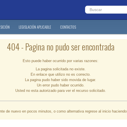
SICIÓN
LEGISLACIÓN APLICABLE
CONTACTOS
404 - Pagina no pudo ser encontrada
Esto puede haber ocurrido por varias razones:
La pagina solicitada no existe.
En enlace que utilizo no es correcto.
La pagina pudo haber sido movida de lugar.
Un error pudo haber ocurrido.
Usted no esta autorizado para ver el recurso solicitado.
ente de nuevo en pocos minutos, o como alternativa regrese al inicio haciend