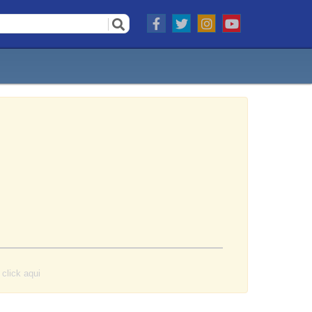
o
click aqui