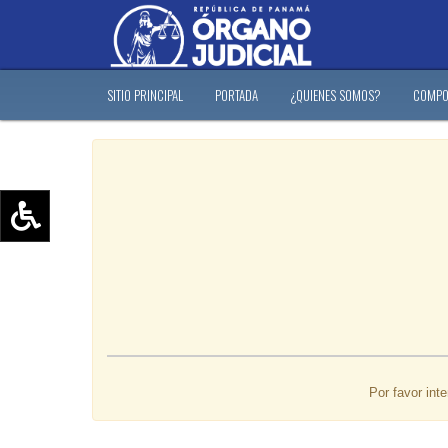
SITIO PRINCIPAL
PORTADA
¿QUIENES SOMOS?
COMPO
Aumentar texto (+)
Reducir texto (-)
Restablecer texto
Escala de Brillo
Escala de grises
Por favor int