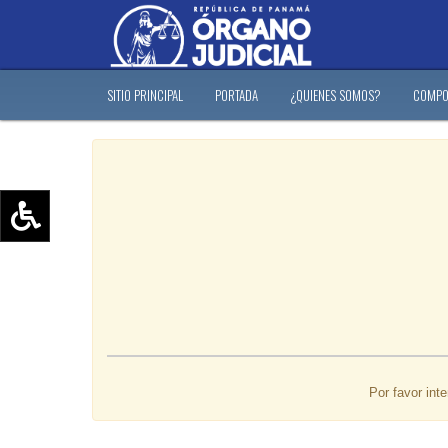
SITIO PRINCIPAL
PORTADA
¿QUIENES SOMOS?
COMPO
Aumentar texto (+)
Reducir texto (-)
Restablecer texto
Escala de Brillo
Escala de grises
Por favor int