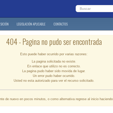
SICIÓN
LEGISLACIÓN APLICABLE
CONTACTOS
404 - Pagina no pudo ser encontrada
Esto puede haber ocurrido por varias razones:
La pagina solicitada no existe.
En enlace que utilizo no es correcto.
La pagina pudo haber sido movida de lugar.
Un error pudo haber ocurrido.
Usted no esta autorizado para ver el recurso solicitado.
ente de nuevo en pocos minutos, o como alternativa regrese al inicio haciend