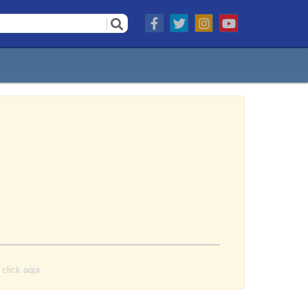
o
click aqui