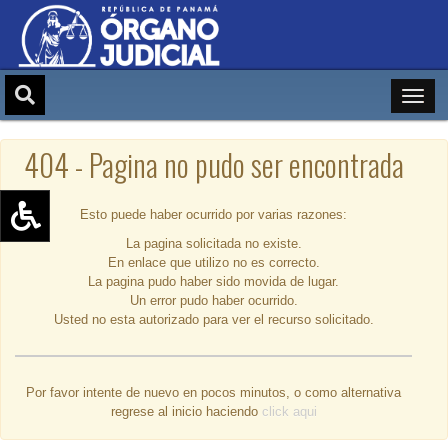
404 - Pagina no pudo ser encontrada
Esto puede haber ocurrido por varias razones:
La pagina solicitada no existe.
Aumentar texto (+)
En enlace que utilizo no es correcto.
Reducir texto (-)
La pagina pudo haber sido movida de lugar.
Un error pudo haber ocurrido.
Restablecer texto
Usted no esta autorizado para ver el recurso solicitado.
Escala de Brillo
Escala de grises
Por favor intente de nuevo en pocos minutos, o como alternativa
regrese al inicio haciendo
click aqui