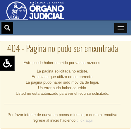
404 - Pagina no pudo ser encontrada
Esto puede haber ocurrido por varias razones:
La pagina solicitada no existe.
Aumentar texto (+)
En enlace que utilizo no es correcto.
Reducir texto (-)
La pagina pudo haber sido movida de lugar.
Un error pudo haber ocurrido.
Restablecer texto
Usted no esta autorizado para ver el recurso solicitado.
Escala de Brillo
Escala de grises
Por favor intente de nuevo en pocos minutos, o como alternativa
regrese al inicio haciendo
click aqui