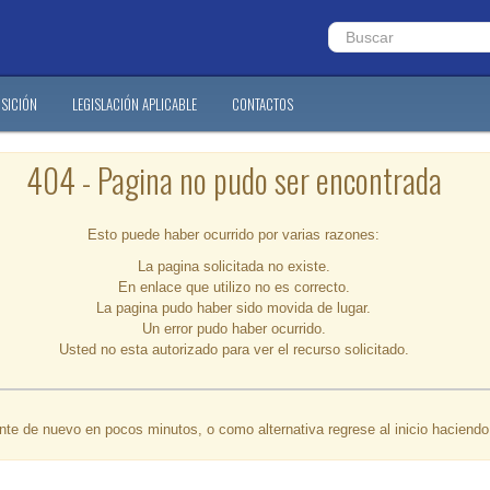
SICIÓN
LEGISLACIÓN APLICABLE
CONTACTOS
404 - Pagina no pudo ser encontrada
Esto puede haber ocurrido por varias razones:
La pagina solicitada no existe.
En enlace que utilizo no es correcto.
La pagina pudo haber sido movida de lugar.
Un error pudo haber ocurrido.
Usted no esta autorizado para ver el recurso solicitado.
ente de nuevo en pocos minutos, o como alternativa regrese al inicio haciend