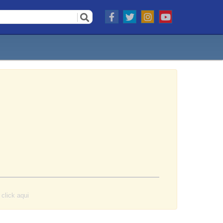
o
click aqui