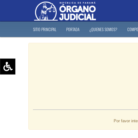
SITIO PRINCIPAL
PORTADA
¿QUIENES SOMOS?
COMPO
Aumentar texto (+)
Reducir texto (-)
Restablecer texto
Escala de Brillo
Escala de grises
Por favor int