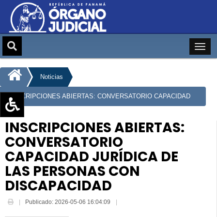
Noticias
INSCRIPCIONES ABIERTAS: CONVERSATORIO CAPACIDAD
JURÍDICA DE LAS PERSONAS CON DISCAPACIDAD
Aumentar texto (+)
INSCRIPCIONES ABIERTAS:
Reducir texto (-)
CONVERSATORIO
Restablecer texto
CAPACIDAD JURÍDICA DE
Escala de Brillo
LAS PERSONAS CON
Escala de grises
DISCAPACIDAD
Publicado: 2026-05-06 16:04:09