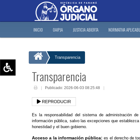
INICIO
OAIPJA
JUSTICIA ABIERTA
NORMATIVA APLICAB
Transparencia
Transparencia
Aumentar texto (+)
Reducir texto (-)
Publicado: 2026-06-03 08:25:48
Restablecer texto
REPRODUCIR
Escala de Brillo
Escala de grises
Es la responsabilidad del sistema de administración d
información pública, salvo las excepciones que establezca l
honestidad y el buen gobierno.
Acceso a la información pública:
es el derecho de tod