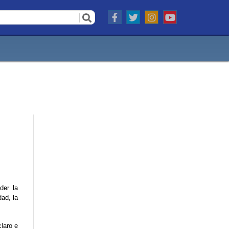
der la
ad, la
laro e