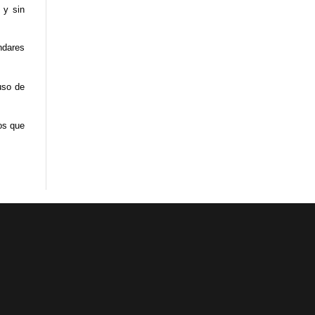
 y sin
ndares
uso de
os que