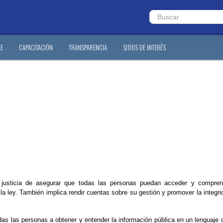
LE
CAPACITACIÓN
TRANSPARENCIA
SITIOS DE INTERÉS
e justicia de asegurar que todas las personas puedan acceder y compren
a ley. También implica rendir cuentas sobre su gestión y promover la integrid
as las personas a obtener y entender la información pública en un lenguaje c