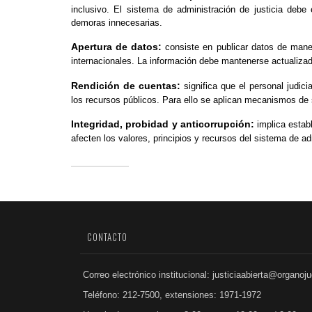
inclusivo. El sistema de administración de justicia debe
demoras innecesarias.
Apertura de datos:
consiste en publicar datos de maner
internacionales. La información debe mantenerse actualizad
Rendición de cuentas:
significa que el personal judic
los recursos públicos. Para ello se aplican mecanismos de 
Integridad, probidad y anticorrupción:
implica estab
afecten los valores, principios y recursos del sistema de adm
CONTACTO
Correo electrónico institucional: justiciaabierta@organoju
Teléfono: 212-7500, extensiones: 1971-1972