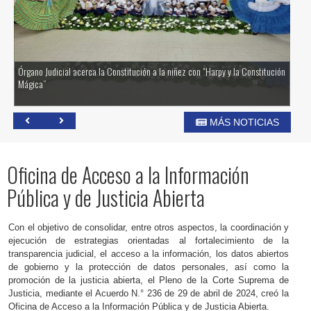
Órgano Judicial acerca la Constitución a la niñez con "Harpy y la Constitución
Ór
Mágica”
Ju
MÁS NOTICIAS
Oficina de Acceso a la Información
Pública y de Justicia Abierta
Con el objetivo de consolidar, entre otros aspectos, la coordinación y
ejecución de estrategias orientadas al fortalecimiento de la
transparencia judicial, el acceso a la información, los datos abiertos
de gobierno y la protección de datos personales, así como la
promoción de la justicia abierta, el Pleno de la Corte Suprema de
Justicia, mediante el Acuerdo N.° 236 de 29 de abril de 2024, creó la
Oficina de Acceso a la Información Pública y de Justicia Abierta.