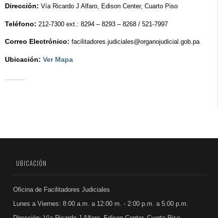
Dirección:
Vía Ricardo J Alfaro, Edison Center, Cuarto Piso
Teléfono:
212-7300 ext.: 8294 – 8293 – 8268 / 521-7997
Correo Electrónico:
facilitadores.judiciales@organojudicial.gob.pa
Ubicación:
Ver Mapa
UBICACIÓN
Oficina de Facilitadores Judiciales
Lunes a Viernes: 8:00 a.m. a 12:00 m. - 2:00 p.m. a 5:00 p.m.
Dirección: Vía Ricardo J Alfaro, Edison Center, Cuarto Piso