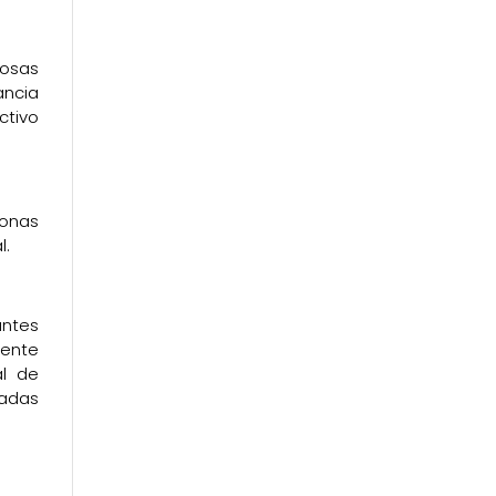
iosas
ancia
ctivo
sonas
l.
antes
iente
al de
tadas