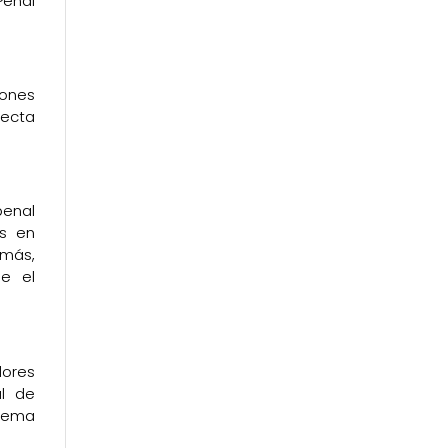
Penal
iones
recta
penal
es en
emás,
e el
dores
al de
stema