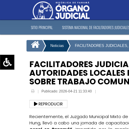
SITIO PRINCIPAL
SISTEMA NACIONAL DE FACILITADORES JUDICIALE
Noticias
FACILITADORES JUDICIALE
FACILITADORES JUDICIA
AUTORIDADES LOCALES
Aumentar texto (+)
SOBRE TRABAJO COMUN
Reducir texto (-)
Restablecer texto
Publicado: 2026-04-21 11:33:40
Escala de Brillo
REPRODUCIR
Escala de grises
Recientemente, el Juzgado Municipal Mixto de 
Hung, llevó a cabo una jornada de capacitaci