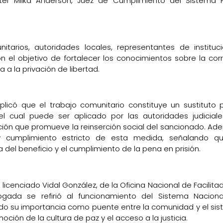
ster Milka Anderson, Juez de Cumplimiento del Sistema 
itarios, autoridades locales, representantes de instituc
on el objetivo de fortalecer los conocimientos sobre la cor
 a la privación de libertad.
plicó que el trabajo comunitario constituye un sustituto 
l cual puede ser aplicado por las autoridades judicial
ón que promueve la reinserción social del sancionado. Ad
 cumplimiento estricto de esta medida, señalando qu
 del beneficio y el cumplimiento de la pena en prisión.
 licenciado Vidal González, de la Oficina Nacional de Facilita
logada se refirió al funcionamiento del Sistema Nacion
ando su importancia como puente entre la comunidad y el si
oción de la cultura de paz y el acceso a la justicia.