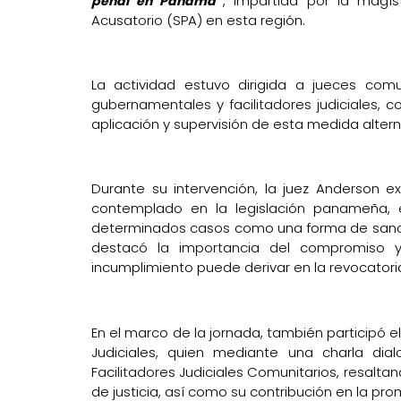
, impartida por la magí
penal en Panamá”
Acusatorio (SPA) en esta región.
La actividad estuvo dirigida a jueces comun
gubernamentales y facilitadores judiciales, c
aplicación y supervisión de esta medida alterna
Durante su intervención, la juez Anderson ex
contemplado en la legislación panameña, e
determinados casos como una forma de sanci
destacó la importancia del compromiso y
incumplimiento puede derivar en la revocatoria
En el marco de la jornada, también participó el
Judiciales, quien mediante una charla dia
Facilitadores Judiciales Comunitarios, resalt
de justicia, así como su contribución en la prom