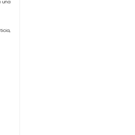
a una
icia,