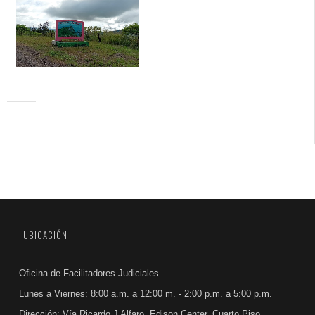
UBICACIÓN
Oficina de Facilitadores Judiciales
Lunes a Viernes: 8:00 a.m. a 12:00 m. - 2:00 p.m. a 5:00 p.m.
Dirección: Vía Ricardo J Alfaro, Edison Center, Cuarto Piso