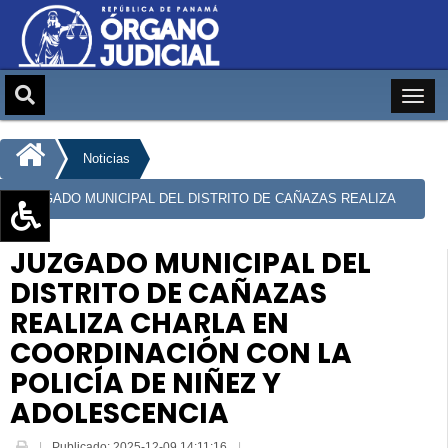
Noticias
JUZGADO MUNICIPAL DEL DISTRITO DE CAÑAZAS REALIZA
CHARLA EN COORDINACIÓN CON LA POLICÍA DE NIÑEZ Y
Aumentar texto (+)
JUZGADO MUNICIPAL DEL
Reducir texto (-)
ADOLESCENCIA
DISTRITO DE CAÑAZAS
Restablecer texto
REALIZA CHARLA EN
Escala de Brillo
COORDINACIÓN CON LA
Escala de grises
POLICÍA DE NIÑEZ Y
ADOLESCENCIA
Publicado: 2025-12-09 14:11:16