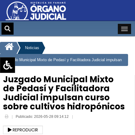
Noticias
Juzgado Municipal Mixto de Pedasí y Facilitadora Judicial impulsan
curso sobre cultivos hidropónicos
Aumentar texto (+)
Juzgado Municipal Mixto
Reducir texto (-)
de Pedasí y Facilitadora
Restablecer texto
Judicial impulsan curso
Escala de Brillo
sobre cultivos hidropónicos
Escala de grises
Publicado: 2026-05-28 09:14:12
REPRODUCIR