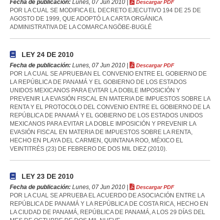
Fecha de publicación:
Lunes, 07 Jun 2010 |
Descargar PDF
POR LA CUAL SE MODIFICA EL DECRETO EJECUTIVO 194 DE 25 DE
AGOSTO DE 1999, QUE ADOPTÓ LA CARTA ORGÁNICA
ADMINISTRATIVA DE LA COMARCA NGÖBE-BUGLÉ
LEY 24 DE 2010
Fecha de publicación:
Lunes, 07 Jun 2010 |
Descargar PDF
POR LA CUAL SE APRUEBAN EL CONVENIO ENTRE EL GOBIERNO DE
LA REPÚBLICA DE PANAMÁ Y EL GOBIERNO DE LOS ESTADOS
UNIDOS MEXICANOS PARA EVITAR LA DOBLE IMPOSICIÓN Y
PREVENIR LA EVASIÓN FISCAL EN MATERIA DE IMPUESTOS SOBRE LA
RENTA Y EL PROTOCOLO DEL CONVENIO ENTRE EL GOBIERNO DE LA
REPÚBLICA DE PANAMÁ Y EL GOBIERNO DE LOS ESTADOS UNIDOS
MEXICANOS PARA EVITAR LA DOBLE IMPOSICIÓN Y PREVENIR LA
EVASIÓN FISCAL EN MATERIA DE IMPUESTOS SOBRE LA RENTA,
HECHO EN PLAYA DEL CARMEN, QUINTANA ROO, MÉXICO EL
VEINTITRÉS (23) DE FEBRERO DE DOS MIL DIEZ (2010).
LEY 23 DE 2010
Fecha de publicación:
Lunes, 07 Jun 2010 |
Descargar PDF
POR LA CUAL SE APRUEBA EL ACUERDO DE ASOCIACIÓN ENTRE LA
REPÚBLICA DE PANAMÁ Y LA REPÚBLICA DE COSTA RICA, HECHO EN
LA CIUDAD DE PANAMÁ, REPÚBLICA DE PANAMÁ, A LOS 29 DÍAS DEL