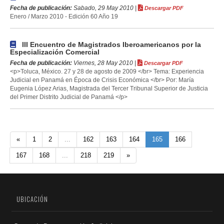
Fecha de publicación:
Sabado, 29 May 2010 |
Descargar PDF
Enero / Marzo 2010 - Edición 60 Año 19
III Encuentro de Magistrados Iberoamericanos por la
Especialización Comercial
Fecha de publicación:
Viernes, 28 May 2010 |
Descargar PDF
<p>Toluca, México. 27 y 28 de agosto de 2009 </br> Tema: Experiencia
Judicial en Panamá en Época de Crisis Económica </br> Por: María
Eugenia López Arias, Magistrada del Tercer Tribunal Superior de Justicia
del Primer Distrito Judicial de Panamá </p>
«
1
2
...
162
163
164
165
166
167
168
...
218
219
»
UBICACIÓN