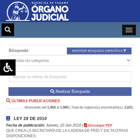
Búsqueda
MOSTRAR BÚSQUEDA ESPECÍFICA
Aumentar texto (+)
Reducir texto (-)
Realizar Búsqueda
Restablecer texto
ÚLTIMAS PUBLICACIONES
Escala de Brillo
Mostrando del
1,969
al
1,980
| Total de registro(s) encontrado(s):
2,621
.
Escala de grises
LEY 28 DE 2010
Fecha de publicación:
Jueves, 10 Jun 2010 |
Descargar PDF
QUE CREA LA SECRETARÍA DE LA CADENA DE FRÍO Y DICTA OTRAS
DISPOSICIONES.