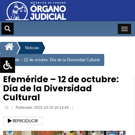
Noticias
Efeméride – 12 de octubre: Día de la Diversidad Cultural
Aumentar texto (+)
Efeméride – 12 de octubre:
Reducir texto (-)
Día de la Diversidad
Restablecer texto
Cultural
Escala de Brillo
Publicado: 2025-10-10 16:14:44
Escala de grises
REPRODUCIR