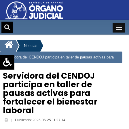
Noticias
Servidora del CENDOJ participa en taller de pausas activas para
fortalecer el bienestar laboral
Aumentar texto (+)
Servidora del CENDOJ
Reducir texto (-)
participa en taller de
Restablecer texto
pausas activas para
Escala de Brillo
fortalecer el bienestar
Escala de grises
laboral
Publicado: 2026-06-25 11:27:14