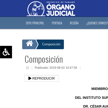
SITIO PRINCIPAL
PORTADA
RESEÑA
¿QUIENES SOMOS
Composición
Composición
Aumentar texto (+)
Reducir texto (-)
Publicado: 2019-08-02 10:47:56
Restablecer texto
REPRODUCIR
Escala de Brillo
Escala de grises
MIEMBRO
DEL INSTITUTO SU
DR. CÉSAR AU