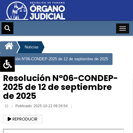
Noticias
Resolución N°06-CONDEP-2025 de 12 de septiembre de 2025
Aumentar texto (+)
Resolución N°06-CONDEP-
Reducir texto (-)
2025 de 12 de septiembre
Restablecer texto
de 2025
Escala de Brillo
Publicado: 2025-10-22 09:28:54
Escala de grises
REPRODUCIR