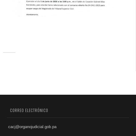
CORREO ELECTRÓNICO
cacj@organojudicial.gob.pa