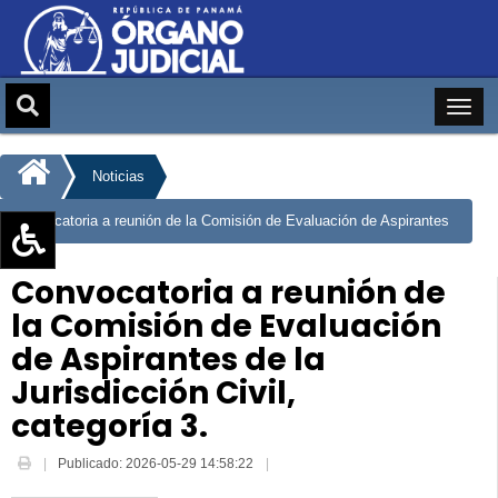
Noticias
Convocatoria a reunión de la Comisión de Evaluación de Aspirantes
de la Jurisdicción Civil, categoría 3.
Aumentar texto (+)
Convocatoria a reunión de
Reducir texto (-)
la Comisión de Evaluación
Restablecer texto
de Aspirantes de la
Escala de Brillo
Jurisdicción Civil,
Escala de grises
categoría 3.
Publicado: 2026-05-29 14:58:22