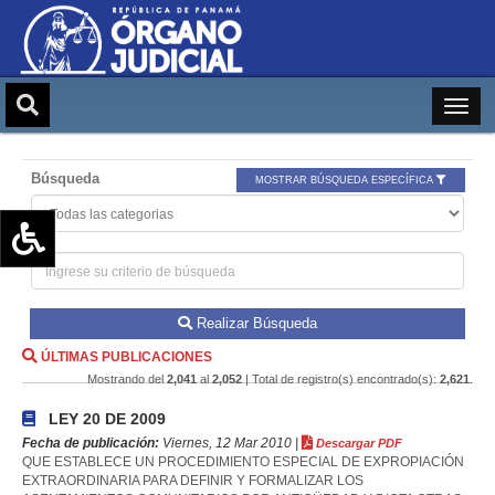
Búsqueda
MOSTRAR BÚSQUEDA ESPECÍFICA
Aumentar texto (+)
Reducir texto (-)
Realizar Búsqueda
Restablecer texto
ÚLTIMAS PUBLICACIONES
Escala de Brillo
Mostrando del
2,041
al
2,052
| Total de registro(s) encontrado(s):
2,621
.
Escala de grises
LEY 20 DE 2009
Fecha de publicación:
Viernes, 12 Mar 2010 |
Descargar PDF
QUE ESTABLECE UN PROCEDIMIENTO ESPECIAL DE EXPROPIACIÓN
EXTRAORDINARIA PARA DEFINIR Y FORMALIZAR LOS