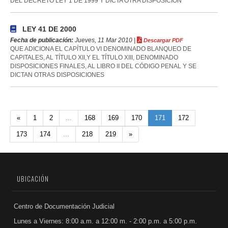
DEL DECRETO LEY 1 DE 1999 Y DICTA OTRA DISPOSICIÓN
LEY 41 DE 2000
Fecha de publicación:
Jueves, 11 Mar 2010 |
Descargar PDF
QUE ADICIONA EL CAPÍTULO VI DENOMINADO BLANQUEO DE
CAPITALES, AL TÍTULO XII,Y EL TÍTULO XIII, DENOMINADO
DISPOSICIONES FINALES, AL LIBRO II DEL CÓDIGO PENAL Y SE
DICTAN OTRAS DISPOSICIONES
«
1
2
...
168
169
170
171
172
173
174
...
218
219
»
UBICACIÓN
Centro de Documentación Judicial
Lunes a Viernes: 8:00 a.m. a 12:00 m. - 2:00 p.m. a 5:00 p.m.