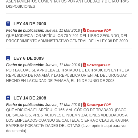
ASENTAMIENTOS COMUNITARIOS POR ANTIGÜEDAD Y DICTA OTRAS
DISPOSICIONES
LEY 45 DE 2000
Fecha de publicación:
Jueves, 11 Mar 2010 |
Descargar PDF
QUE MODIFICA LOS ARTÍCULOS 70 Y 201 DEL LIBRO SEGUNDO, DEL
PROCEDIMIENTO ADMINISTRATIVO GENERAL DE LA LEY 38 DE 2000
LEY 6 DE 2009
Fecha de publicación:
Jueves, 11 Mar 2010 |
Descargar PDF
POR LA CUAL SE APRUEBA EL TRATADO DE EXTRADICIÓN ENTRE LA
REPÚBLICA DE PANAMÁ Y LA REPÚBLICA ORIENTAL DEL URUGUAY,
HECHO EN LA CIUDAD DE PANAMÁ, EL 16 DE JUNIO DE 2008
LEY 14 DE 2008
Fecha de publicación:
Jueves, 11 Mar 2010 |
Descargar PDF
QUE ADICIONA EL ARTÍCULO 166-A AL CÓDIGO DE TRABAJO. (PAGO
DE SALARIOS, PRESTACIONES E INDEMNIZACIONES ADEUDADOS A
LOS EMPLEADOS CUANDO SE CAUTELA, CIERRA O CLAUSURA UNA
EMPRESA POR ACTIVIDADES DELICTIVAS (favor oprimir aquí para ver
documento).