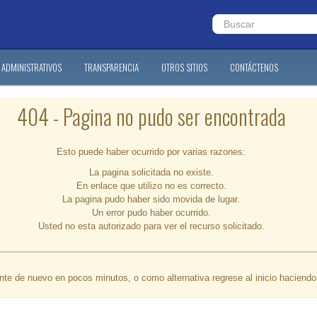
ADMINISTRATIVOS
TRANSPARENCIA
OTROS SITIOS
CONTÁCTENOS
404 - Pagina no pudo ser encontrada
Esto puede haber ocurrido por varias razones:
La pagina solicitada no existe.
En enlace que utilizo no es correcto.
La pagina pudo haber sido movida de lugar.
Un error pudo haber ocurrido.
Usted no esta autorizado para ver el recurso solicitado.
ente de nuevo en pocos minutos, o como alternativa regrese al inicio haciend