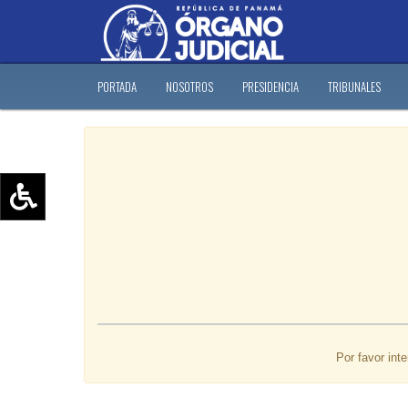
PORTADA
NOSOTROS
PRESIDENCIA
TRIBUNALES
Aumentar texto (+)
Reducir texto (-)
Restablecer texto
Escala de Brillo
Escala de grises
Por favor int