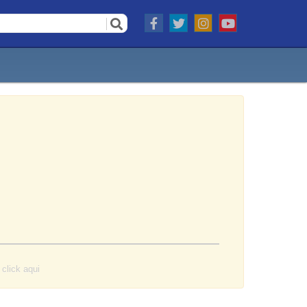
o
click aqui