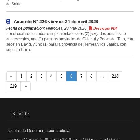
de Salud
Acuerdo N° 226 viernes 24 de abril 2026
Fecha de publicación:
Miercoles, 20 May 2026 |
Descargar PDF
Por el cual son creados e implementados dos (2) juzgados penales de
adolescentes, uno (1) para las provincias de Chiriquí y Bocas del Toro, con
sede en David, y uno (1) para la provincia de Herrera y los Santos, con
sede en Chitré.
«
1
2
3
4
5
6
7
8
...
218
219
»
UBICACIÓN
Centro de Documentación Judicial
Lunes a Viernes: 8:00 a.m. a 12:00 m. - 2:00 p.m. a 5:00 p.m.