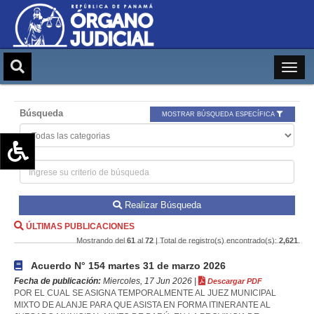
Búsqueda
MOSTRAR BÚSQUEDA ESPECÍFICA
Aumentar texto (+)
Reducir texto (-)
Realizar Búsqueda
Restablecer texto
ÚLTIMAS PUBLICACIONES
Escala de Brillo
Mostrando del
61
al
72
| Total de registro(s) encontrado(s):
2,621
.
Escala de grises
Acuerdo N° 154 martes 31 de marzo 2026
Fecha de publicación:
Miercoles, 17 Jun 2026 |
Descargar PDF
POR EL CUAL SE ASIGNA TEMPORALMENTE AL JUEZ MUNICIPAL
MIXTO DE ALANJE PARA QUE ASISTA EN FORMA ITINERANTE AL