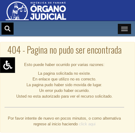
404 - Pagina no pudo ser encontrada
Esto puede haber ocurrido por varias razones:
La pagina solicitada no existe.
Aumentar texto (+)
En enlace que utilizo no es correcto.
Reducir texto (-)
La pagina pudo haber sido movida de lugar.
Un error pudo haber ocurrido.
Restablecer texto
Usted no esta autorizado para ver el recurso solicitado.
Escala de Brillo
Escala de grises
Por favor intente de nuevo en pocos minutos, o como alternativa
regrese al inicio haciendo
click aqui