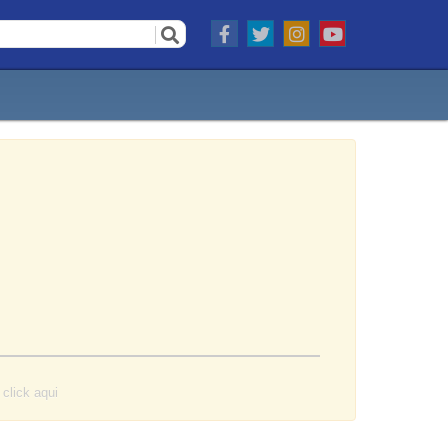
o
click aqui