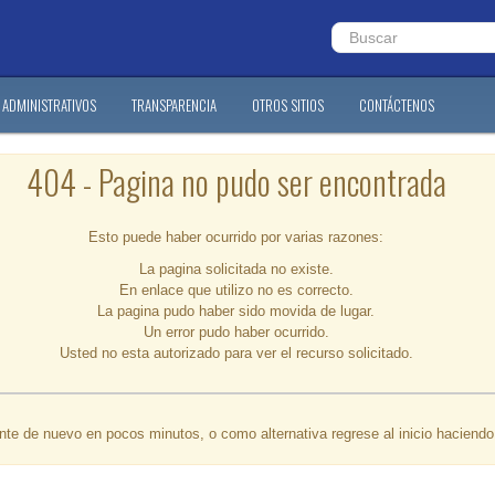
ADMINISTRATIVOS
TRANSPARENCIA
OTROS SITIOS
CONTÁCTENOS
404 - Pagina no pudo ser encontrada
Esto puede haber ocurrido por varias razones:
La pagina solicitada no existe.
En enlace que utilizo no es correcto.
La pagina pudo haber sido movida de lugar.
Un error pudo haber ocurrido.
Usted no esta autorizado para ver el recurso solicitado.
ente de nuevo en pocos minutos, o como alternativa regrese al inicio haciend