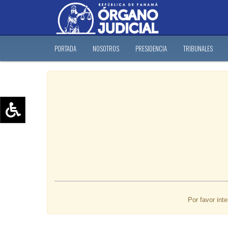
PORTADA
NOSOTROS
PRESIDENCIA
TRIBUNALES
Aumentar texto (+)
Reducir texto (-)
Restablecer texto
Escala de Brillo
Escala de grises
Por favor int