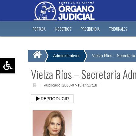
PORTADA
NOSOTROS
PRESIDENCIA
TRIBUNALES
Administrativos
Vielza Ríos – Secretaría
Vielza Ríos – Secretaría Adm
Aumentar texto (+)
Reducir texto (-)
Publicado: 2008-07-18 14:17:18
Restablecer texto
REPRODUCIR
Escala de Brillo
Escala de grises