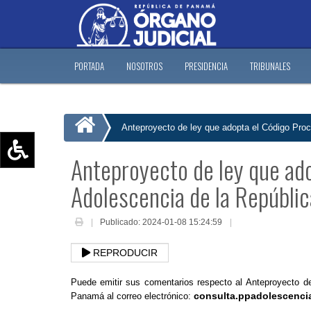
PORTADA
NOSOTROS
PRESIDENCIA
TRIBUNALES
Anteproyecto de ley que adopta el Código Pro
Anteproyecto de ley que ado
Aumentar texto (+)
Adolescencia de la Repúbli
Reducir texto (-)
Restablecer texto
Publicado: 2024-01-08 15:24:59
Escala de Brillo
Escala de grises
REPRODUCIR
Puede emitir sus comentarios respecto al Anteproyecto d
consulta.ppadolescenci
Panamá al correo electrónico: