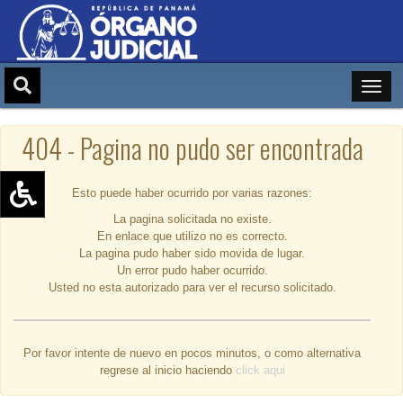
404 - Pagina no pudo ser encontrada
Esto puede haber ocurrido por varias razones:
La pagina solicitada no existe.
Aumentar texto (+)
En enlace que utilizo no es correcto.
Reducir texto (-)
La pagina pudo haber sido movida de lugar.
Un error pudo haber ocurrido.
Restablecer texto
Usted no esta autorizado para ver el recurso solicitado.
Escala de Brillo
Escala de grises
Por favor intente de nuevo en pocos minutos, o como alternativa
regrese al inicio haciendo
click aqui