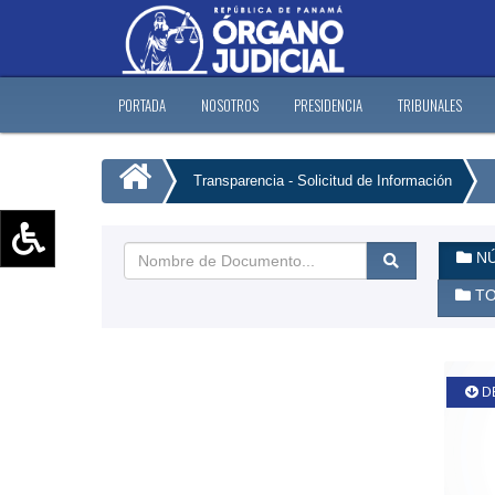
PORTADA
NOSOTROS
PRESIDENCIA
TRIBUNALES
Transparencia - Solicitud de Información
NÚ
Aumentar texto (+)
TO
Reducir texto (-)
Restablecer texto
Escala de Brillo
D
Escala de grises