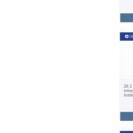
D
26.1
Info
Insti