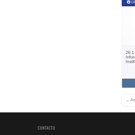
D
26.1
Info
Inst
← Ant
CONTACTO