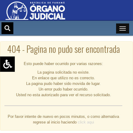
404 - Pagina no pudo ser encontrada
Esto puede haber ocurrido por varias razones:
La pagina solicitada no existe.
Aumentar texto (+)
En enlace que utilizo no es correcto.
Reducir texto (-)
La pagina pudo haber sido movida de lugar.
Un error pudo haber ocurrido.
Restablecer texto
Usted no esta autorizado para ver el recurso solicitado.
Escala de Brillo
Escala de grises
Por favor intente de nuevo en pocos minutos, o como alternativa
regrese al inicio haciendo
click aqui