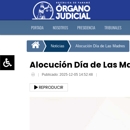
PORTADA
NOSOTROS
PRESIDENCIA
TRIBUNALES
Noticias
Alocución Día de Las Madres
Alocución Día de Las M
Aumentar texto (+)
Publicado: 2025-12-05 14:52:48
Reducir texto (-)
REPRODUCIR
Restablecer texto
Escala de Brillo
Escala de grises