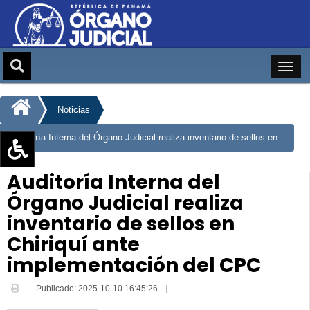
Noticias
Auditoría Interna del Órgano Judicial realiza inventario de sellos en
Chiriquí ante implementación del CPC
Aumentar texto (+)
Auditoría Interna del
Reducir texto (-)
Órgano Judicial realiza
Restablecer texto
inventario de sellos en
Escala de Brillo
Chiriquí ante
Escala de grises
implementación del CPC
Publicado: 2025-10-10 16:45:26